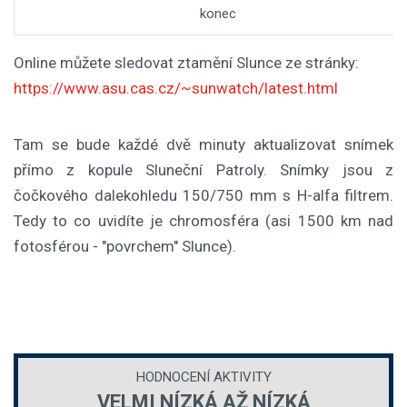
konec
Online můžete sledovat ztamění Slunce ze stránky:
https://www.asu.cas.cz/~sunwatch/latest.html
Tam se bude každé dvě minuty aktualizovat snímek
přímo z kopule Sluneční Patroly. Snímky jsou z
čočkového dalekohledu 150/750 mm s H-alfa filtrem.
Tedy to co uvidíte je chromosféra (asi 1500 km nad
fotosférou - "povrchem" Slunce).
HODNOCENÍ AKTIVITY
VELMI NÍZKÁ AŽ NÍZKÁ