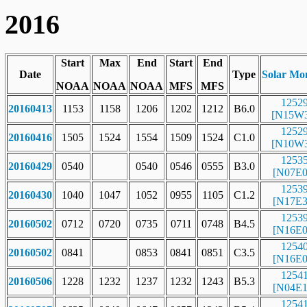
2016
Start
Max
End
Start
End
Date
Type
Solar Mo
NOAA
NOAA
NOAA
MFS
MFS
1252
20160413
1153
1158
1206
1202
1212
B6.0
[N15W3
1252
20160416
1505
1524
1554
1509
1524
C1.0
[N10W3
1253
20160429
0540
0540
0546
0555
B3.0
[N07E0
1253
20160430
1040
1047
1052
0955
1105
C1.2
[N17E3
1253
20160502
0712
0720
0735
0711
0748
B4.5
[N16E0
1254
20160502
0841
0853
0841
0851
C3.5
[N16E0
1254
20160506
1228
1232
1237
1232
1243
B5.3
[N04E1
1254