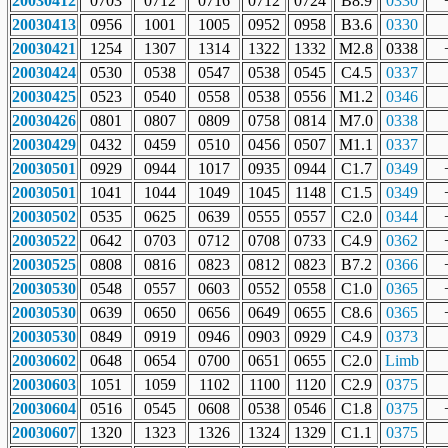
20030412
0703
0712
0716
0712
0724
B8.9
0330
20030413
0956
1001
1005
0952
0958
B3.6
0330
20030421
1254
1307
1314
1322
1332
M2.8
0338
20030424
0530
0538
0547
0538
0545
C4.5
0337
20030425
0523
0540
0558
0538
0556
M1.2
0346
20030426
0801
0807
0809
0758
0814
M7.0
0338
20030429
0432
0459
0510
0456
0507
M1.1
0337
20030501
0929
0944
1017
0935
0944
C1.7
0349
20030501
1041
1044
1049
1045
1148
C1.5
0349
20030502
0535
0625
0639
0555
0557
C2.0
0344
20030522
0642
0703
0712
0708
0733
C4.9
0362
20030525
0808
0816
0823
0812
0823
B7.2
0366
20030530
0548
0557
0603
0552
0558
C1.0
0365
20030530
0639
0650
0656
0649
0655
C8.6
0365
20030530
0849
0919
0946
0903
0929
C4.9
0373
20030602
0648
0654
0700
0651
0655
C2.0
Limb
20030603
1051
1059
1102
1100
1120
C2.9
0375
20030604
0516
0545
0608
0538
0546
C1.8
0375
20030607
1320
1323
1326
1324
1329
C1.1
0375