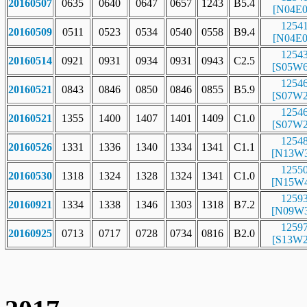
20160507
0635
0640
0647
0657
1243
B5.4
[N04E0
1254
20160509
0511
0523
0534
0540
0558
B9.4
[N04E0
1254
20160514
0921
0931
0934
0931
0943
C2.5
[S05W6
1254
20160521
0843
0846
0850
0846
0855
B5.9
[S07W2
1254
20160521
1355
1400
1407
1401
1409
C1.0
[S07W2
1254
20160526
1331
1336
1340
1334
1341
C1.1
[N13W3
1255
20160530
1318
1324
1328
1324
1341
C1.0
[N15W4
1259
20160921
1334
1338
1346
1303
1318
B7.2
[N09W3
1259
20160925
0713
0717
0728
0734
0816
B2.0
[S13W2