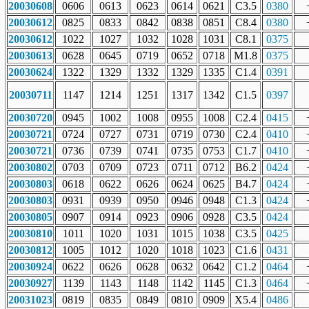
20030608
0606
0613
0623
0614
0621
C3.5
0380
20030612
0825
0833
0842
0838
0851
C8.4
0380
20030612
1022
1027
1032
1028
1031
C8.1
0375
20030613
0628
0645
0719
0652
0718
M1.8
0375
20030624
1322
1329
1332
1329
1335
C1.4
0391
20030711
1147
1214
1251
1317
1342
C1.5
0397
20030720
0945
1002
1008
0955
1008
C2.4
0415
20030721
0724
0727
0731
0719
0730
C2.4
0410
20030721
0736
0739
0741
0735
0753
C1.7
0410
20030802
0703
0709
0723
0711
0712
B6.2
0424
20030803
0618
0622
0626
0624
0625
B4.7
0424
20030803
0931
0939
0950
0946
0948
C1.3
0424
20030805
0907
0914
0923
0906
0928
C3.5
0424
20030810
1011
1020
1031
1015
1038
C3.5
0425
20030812
1005
1012
1020
1018
1023
C1.6
0431
20030924
0622
0626
0628
0632
0642
C1.2
0464
20030927
1139
1143
1148
1142
1145
C1.3
0464
20031023
0819
0835
0849
0810
0909
X5.4
0486