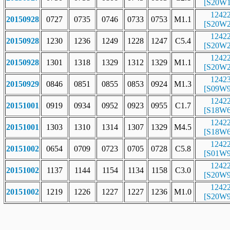
[S20W1
1242
20150928
0727
0735
0746
0733
0753
M1.1
[S20W2
1242
20150928
1230
1236
1249
1228
1247
C5.4
[S20W2
1242
20150928
1301
1318
1329
1312
1329
M1.1
[S20W2
1242
20150929
0846
0851
0855
0853
0924
M1.3
[S09W9
1242
20151001
0919
0934
0952
0923
0955
C1.7
[S18W6
1242
20151001
1303
1310
1314
1307
1329
M4.5
[S18W6
1242
20151002
0654
0709
0723
0705
0728
C5.8
[S01W9
1242
20151002
1137
1144
1154
1134
1158
C3.0
[S20W9
1242
20151002
1219
1226
1227
1227
1236
M1.0
[S20W9