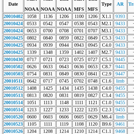
Date
Type
AR
Tr
NOAA
NOAA
NOAA
MFS
MFS
20010402
1058
1136
1206
1100
1206
X1.1
9393
20010424
0533
0542
0547
0538
0543
M2.1
9433
20010424
0653
0700
0708
0701
0707
M3.1
9433
20010425
0802
0840
0859
0822
0849
C5.3
9433
20010425
0934
0939
0944
0943
0945
C4.0
9433
20010425
1339
1348
1359
1402
1407
M2.7
9433
20010430
0717
0721
0723
0725
0727
C5.1
9445
20010502
0626
0633
0643
0636
0653
C8.7
9441
20010503
0754
0831
0849
0830
0841
C2.9
9447
20010511
0642
0717
0745
0702
0748
C1.6
limb
20010512
1408
1425
1434
1435
1438
C4.0
9455
20010513
0813
0820
0831
0819
0827
C3.4
9455
20010514
1051
1113
1148
1111
1121
C1.0
9455
20010514
1213
1227
1233
1222
1235
C2.3
9455
20010520
0600
0603
0606
0605
0629
M6.4
limb
20010523
1105
1111
1119
1108
1120
B9.6
9461
20010526
1204
1208
1214
1210
1214
C1.1
9468