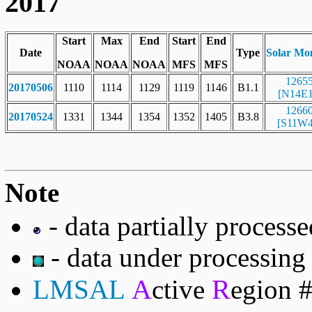
2017
Start
Max
End
Start
End
Date
Type
Solar Mo
NOAA
NOAA
NOAA
MFS
MFS
1265
20170506
1110
1114
1129
1119
1146
B1.1
[N14E1
1266
20170524
1331
1344
1354
1352
1405
B3.8
[S11W4
Note
- data partially process
- data under processing
A
R
LMSAL
ctive
egion 