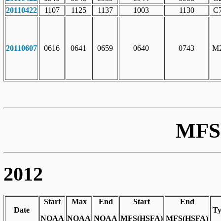
20110422
1107
1125
1137
1003
1130
C7
20110607
0616
0641
0659
0640
0743
M2
MFS 
2012
Start
Max
End
Start
End
Date
Ty
NOAA
NOAA
NOAA
MFS(HSFA)
MFS(HSFA)