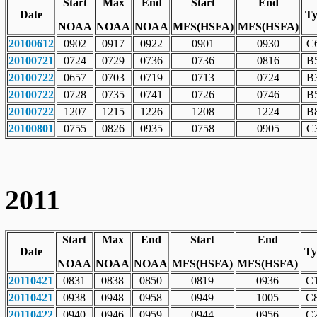
Start
Max
End
Start
End
Date
Ty
NOAA
NOAA
NOAA
MFS(HSFA)
MFS(HSFA)
20100612
0902
0917
0922
0901
0930
C6
20100721
0724
0729
0736
0736
0816
B5
20100722
0657
0703
0719
0713
0724
B3
20100722
0728
0735
0741
0726
0746
B5
20100722
1207
1215
1226
1208
1224
B8
20100801
0755
0826
0935
0758
0905
C3
2011
Start
Max
End
Start
End
Date
Ty
NOAA
NOAA
NOAA
MFS(HSFA)
MFS(HSFA)
20110421
0831
0838
0850
0819
0936
C1
20110421
0938
0948
0958
0949
1005
C8
20110422
0940
0946
0959
0944
0956
C2