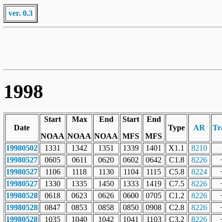
ver. 0.3
1998
Start
Max
End
Start
End
Date
Type
AR
Tr
NOAA
NOAA
NOAA
MFS
MFS
19980502
1331
1342
1351
1339
1401
X1.1
8210
19980527
0605
0611
0620
0602
0642
C1.8
8226
19980527
1106
1118
1130
1104
1115
C5.8
8224
19980527
1330
1335
1450
1333
1419
C7.5
8226
19980528
0618
0623
0626
0600
0705
C1.2
8226
19980528
0847
0853
0858
0850
0908
C2.8
8226
19980528
1035
1040
1042
1041
1103
C3.2
8226