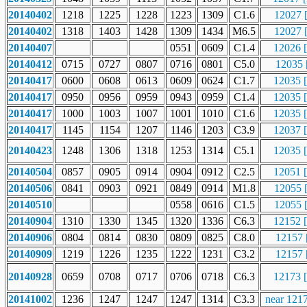
20140402
1218
1225
1228
1223
1309
C1.6
12027 
20140402
1318
1403
1428
1309
1434
M6.5
12027 
20140407
0551
0609
C1.4
12026 
20140412
0715
0727
0807
0716
0801
C5.0
12035 
20140417
0600
0608
0613
0609
0624
C1.7
12035 
20140417
0950
0956
0959
0943
0959
C1.4
12035 
20140417
1000
1003
1007
1001
1010
C1.6
12035 
20140417
1145
1154
1207
1146
1203
C3.9
12037 
20140423
1248
1306
1318
1253
1314
C5.1
12035 
20140504
0857
0905
0914
0904
0912
C2.5
12051 
20140506
0841
0903
0921
0849
0914
M1.8
12055 
20140510
0558
0616
C1.5
12055 
20140904
1310
1330
1345
1320
1336
C6.3
12152 
20140906
0804
0814
0830
0809
0825
C8.0
12157 
20140909
1219
1226
1235
1222
1231
C3.2
12157 
20140928
0659
0708
0717
0706
0718
C6.3
12173 
20141002
1236
1247
1247
1247
1314
C3.3
near 121