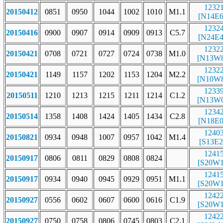
1232
20150412
0851
0950
1044
1002
1010
M1.1
[N14E6
1232
20150416
0900
0907
0914
0909
0913
C5.7
[N24E4
1232
20150421
0708
0721
0727
0724
0738
M1.0
[N13W8
1232
20150421
1149
1157
1202
1153
1204
M2.2
[N10W8
1233
20150511
1210
1213
1215
1211
1214
C1.2
[N13W0
1234
20150514
1358
1408
1424
1405
1434
C2.8
[N18E0
1240
20150821
0934
0948
1007
0957
1042
M1.4
[S13E2
1241
20150917
0806
0811
0829
0808
0824
[S20W1
1241
20150917
0934
0940
0945
0929
0951
M1.1
[S20W1
1242
20150927
0556
0602
0607
0600
0616
C1.9
[S20W1
1242
20150927
0750
0758
0806
0745
0803
C2.1