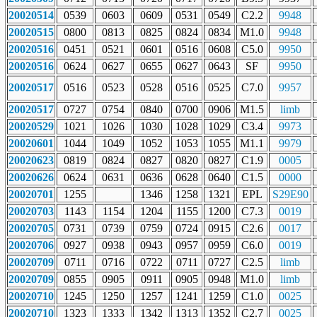
20020514
0539
0603
0609
0531
0549
C2.2
9948
20020515
0800
0813
0825
0824
0834
M1.0
9948
20020516
0451
0521
0601
0516
0608
C5.0
9950
20020516
0624
0627
0655
0627
0643
SF
9950
20020517
0516
0523
0528
0516
0525
C7.0
9957
20020517
0727
0754
0840
0700
0906
M1.5
limb
20020529
1021
1026
1030
1028
1029
C3.4
9973
20020601
1044
1049
1052
1053
1055
M1.1
9979
20020623
0819
0824
0827
0820
0827
C1.9
0005
20020626
0624
0631
0636
0628
0640
C1.5
0000
20020701
1255
1346
1258
1321
EPL
S29E90
20020703
1143
1154
1204
1155
1200
C7.3
0019
20020705
0731
0739
0759
0724
0915
C2.6
0017
20020706
0927
0938
0943
0957
0959
C6.0
0019
20020709
0711
0716
0722
0711
0727
C2.5
limb
20020709
0855
0905
0911
0905
0948
M1.0
limb
20020710
1245
1250
1257
1241
1259
C1.0
0025
20020710
1323
1333
1342
1313
1352
C2.7
0025